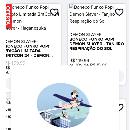
OFERTA
DEMON SLAYER
BONECO FUNKO POP!
DEMON SLAYER
DEMON SLAYER - TANJIRO
BONECO FUNKO POP!
RESPIRAÇÃO DO SOL
EDIÇÃO LIMITADA
BRITCON 24 - DEMON
SLAYER - HAGANEZUKA
R$ 149,99
R$ 199,99
ou 10x de R$ 15,00
R$ 129,99
ou 10x de R$ 13,00
COMPRAR
COMPRAR
DEMON SLAYER
DEMON SLAYER