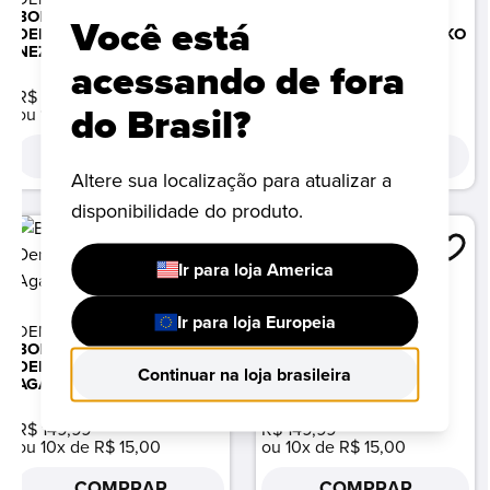
BONECO FUNKO POP!
BONECO FUNKO POP!
Você está
DEMON SLAYER - ONI
DEMON SLAYER - NEZUKO
NEZUKO KAMADO
KAMADO
acessando de fora
R$ 149,99
R$ 149,99
do Brasil?
ou 10x de R$ 15,00
ou 10x de R$ 15,00
COMPRAR
COMPRAR
Altere sua localização para atualizar a
disponibilidade do produto.
Ir para loja America
Ir para loja Europeia
DEMON SLAYER
DEMON SLAYER
BONECO FUNKO POP!
BONECO FUNKO POP!
DEMON SLAYER - ZENITSU
DEMON SLAYER -
Continuar na loja brasileira
AGATSUMA
INOSUKE HASHIBIRA
R$ 149,99
R$ 149,99
ou 10x de R$ 15,00
ou 10x de R$ 15,00
COMPRAR
COMPRAR