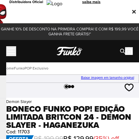
Distribuidora Oficial
saiba mais
GANHE 10% DE DESCONTO NA PRIMEIRA COMPRA! E COM R$ 199,99 VOCÊ
GANHA FRETE GRÁTIS!*
0
Funko
POP Exclusivo
Baixar imagem em tamanho original
Demon Slayer
BONECO FUNKO POP! EDIÇÃO
LIMITADA BRITCON 24 - DEMON
SLAYER - HAGANEZUKA
Cod
:
11703
R$
199
,
99
R$
129
,
99
(
35%
) off