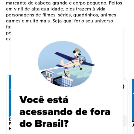
marcante de cabeça grande e corpo pequeno. Feitos
em vinil de alta qualidade, eles trazem à vida
personagens de filmes, séries, quadrinhos, animes,
games e muito mais. Seja qual for o seu universo
favorito, existe um Funko perfeito para expressar sua
personalidade e paixão pela cultura pop. Comece ou
expanda sua coleção agora mesmo!
QUEM VIU ISTO, TAMBÉM VIU
LANÇAMENTO
LA
Você está
acessando de fora
ONE PIECE
MARVEL
BONECO FUNKO POP!
BONECO FUNKO POP!
do Brasil?
EXCLUSIVO ANIME EXPO
EXCLUSIVO MARVEL
2025 ONE PIECE - KOBY
HOMEM-ARANHA: UM
NOVO DIA - HOMEM-