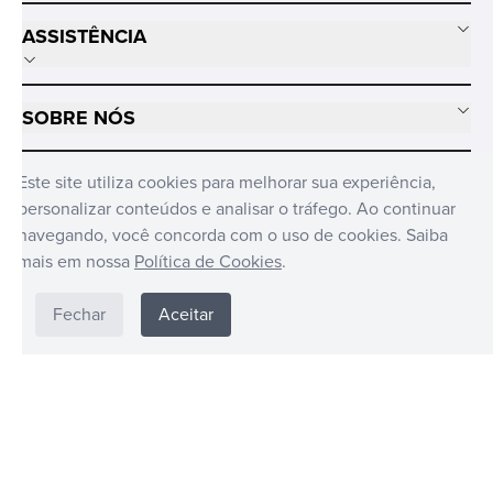
ASSISTÊNCIA
SOBRE NÓS
MÍDIAS SOCIAIS
Este site utiliza cookies para melhorar sua experiência,
personalizar conteúdos e analisar o tráfego. Ao continuar
navegando, você concorda com o uso de cookies. Saiba
mais em nossa
Política de Cookies
.
Fechar
Aceitar
FUNKO © BRASIL DISTRIBUIDO POR CANDIDE © 2024. TODOS OS
DIREITOS RESERVADOS CANDIDE INDUSTRIA E COMERCIO LIMITADA -
CNPJ: 62.434.436/0017-03