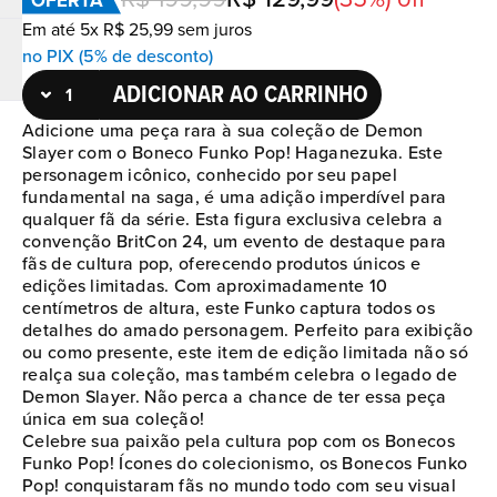
OFERTA
Em até
5
x
R$
25
,
99
sem juros
no PIX (5% de desconto)
ADICIONAR AO CARRINHO
Adicione uma peça rara à sua coleção de Demon
Slayer com o Boneco Funko Pop! Haganezuka. Este
personagem icônico, conhecido por seu papel
fundamental na saga, é uma adição imperdível para
qualquer fã da série. Esta figura exclusiva celebra a
convenção BritCon 24, um evento de destaque para
fãs de cultura pop, oferecendo produtos únicos e
edições limitadas. Com aproximadamente 10
centímetros de altura, este Funko captura todos os
detalhes do amado personagem. Perfeito para exibição
ou como presente, este item de edição limitada não só
realça sua coleção, mas também celebra o legado de
Demon Slayer. Não perca a chance de ter essa peça
única em sua coleção!
Celebre sua paixão pela cultura pop com os Bonecos
Funko Pop! Ícones do colecionismo, os Bonecos Funko
Pop! conquistaram fãs no mundo todo com seu visual