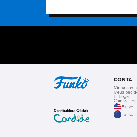
CONTA
Minha conta
Meus pedid
Entregas
Compra seg
Funko 
Distribuidora Oficial:
Funko E