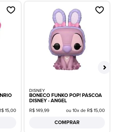
DISNEY
STAR 
NRIO
BONECO FUNKO POP! PÁSCOA
BONE
Y
DISNEY - ANGEL
WARS
COM 
R$ 15,00
R$ 149,99
ou 10x de R$ 15,00
R$ 149
COMPRAR