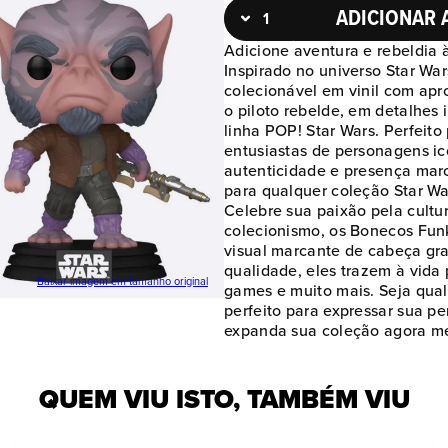
ADICIONAR 
Adicione aventura e rebeldia
Inspirado no universo Star War
colecionável em vinil com apr
o piloto rebelde, em detalhes 
linha POP! Star Wars. Perfeito
entusiastas de personagens ic
autenticidade e presença mar
para qualquer coleção Star Wa
Celebre sua paixão pela cult
colecionismo, os Bonecos Fun
visual marcante de cabeça gra
qualidade, eles trazem à vida 
Baixar imagem em tamanho original
games e muito mais. Seja qual 
perfeito para expressar sua p
expanda sua coleção agora m
QUEM VIU ISTO, TAMBÉM VIU