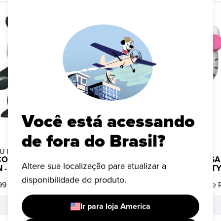
Você está acessando
de fora do Brasil?
U KAISEN
HELLO KITTY
O FUNKO POP! JUJUTSU
BONECO FUNKO POP! SA
Altere sua localização para atualizar a
N - PANDA
SORVETES - HELLO KITT
disponibilidade do produto.
99
ou 10x de R$ 15,00
R$ 149,99
ou 10x de 
COMPRAR
COMPRAR
Ir para loja America