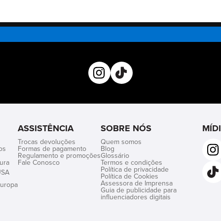
ASSISTÊNCIA
SOBRE NÓS
MÍD
Trocas devoluções
Quem somos
os
Formas de pagamento
Blog
Regulamento e promoções
Glossário
ura
Fale Conosco
Termos e condições
Política de privacidade
USA
Política de Cookies
Assessora de Imprensa
uropa
Guia de publicidade para
influenciadores digitais