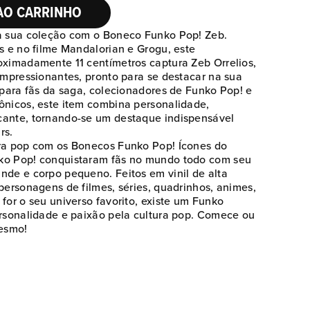
AO CARRINHO
 à sua coleção com o Boneco Funko Pop! Zeb.
s e no filme Mandalorian e Grogu, este
oximadamente 11 centímetros captura Zeb Orrelios,
impressionantes, pronto para se destacar na sua
 para fãs da saga, colecionadores de Funko Pop! e
ônicos, este item combina personalidade,
cante, tornando-se um destaque indispensável
rs.
ura pop com os Bonecos Funko Pop! Ícones do
ko Pop! conquistaram fãs no mundo todo com seu
nde e corpo pequeno. Feitos em vinil de alta
personagens de filmes, séries, quadrinhos, animes,
Baixar imagem em tamanho original
for o seu universo favorito, existe um Funko
ersonalidade e paixão pela cultura pop. Comece ou
esmo!