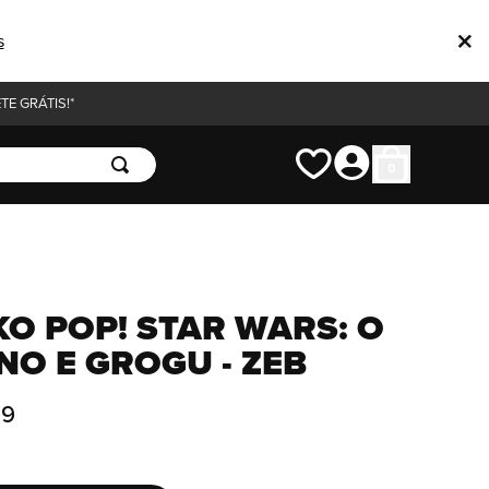
s
E GRÁTIS!*
0
O POP! STAR WARS: O
O E GROGU - ZEB
99