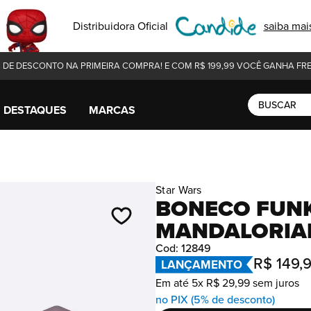
Distribuidora Oficial
saiba mai
 DE DESCONTO NA PRIMEIRA COMPRA! E COM R$ 199,99 VOCÊ GANHA FRET
Buscar
DESTAQUES
MARCAS
Star Wars
BONECO FUNK
MANDALORIAN
Cod
:
12849
R$
149
,
LANÇAMENTO
Em até
5
x
R$
29
,
99
sem juros
no PIX (5% de desconto)