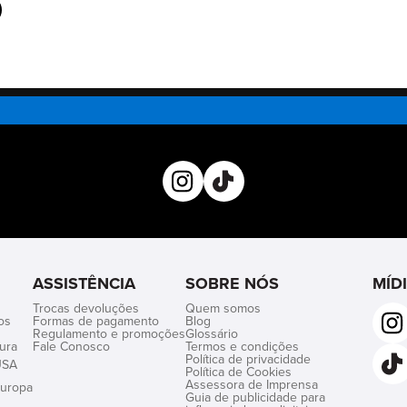
ASSISTÊNCIA
SOBRE NÓS
MÍD
Trocas devoluções
Quem somos
os
Formas de pagamento
Blog
Regulamento e promoções
Glossário
ura
Fale Conosco
Termos e condições
Política de privacidade
USA
Política de Cookies
Assessora de Imprensa
uropa
Guia de publicidade para