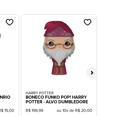
HARRY POTTER
DISNE
NRIO
BONECO FUNKO POP! HARRY
BONE
Y
POTTER - ALVO DUMBLEDORE
CLÁSS
R$ 15,00
R$ 199,99
ou 10x de R$ 20,00
R$ 149