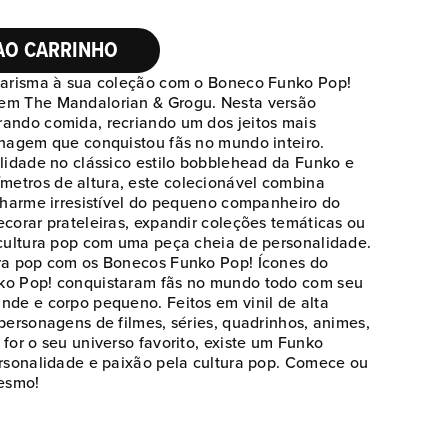
AO CARRINHO
 carisma à sua coleção com o Boneco Funko Pop!
em The Mandalorian & Grogu. Nesta versão
ando comida, recriando um dos jeitos mais
onagem que conquistou fãs no mundo inteiro.
alidade no clássico estilo bobblehead da Funko e
etros de altura, este colecionável combina
 charme irresistível do pequeno companheiro do
corar prateleiras, expandir coleções temáticas ou
 cultura pop com uma peça cheia de personalidade.
ura pop com os Bonecos Funko Pop! Ícones do
ko Pop! conquistaram fãs no mundo todo com seu
Baixar imagem em tamanho original
nde e corpo pequeno. Feitos em vinil de alta
personagens de filmes, séries, quadrinhos, animes,
for o seu universo favorito, existe um Funko
ersonalidade e paixão pela cultura pop. Comece ou
esmo!