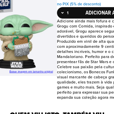
no PIX (5% de desconto)
ADICIONAR 
Adicione ainda mais fofura e
Grogu com Comida, inspirado 
adorável, Grogu aparece segur
divertidos e queridos do pers
Produzido em vinil de alta qu
com aproximadamente 9 centím
detalhes incríveis, humor e o
Mandaloriano. Perfeito para de
presentear fãs de Star Wars e
Celebre sua paixão pela cult
colecionismo, os Bonecos Fun
Baixar imagem em tamanho original
visual marcante de cabeça gra
qualidade, eles trazem à vida 
games e muito mais. Seja qual 
perfeito para expressar sua p
expanda sua coleção agora m