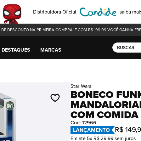
Distribuidora Oficial
saiba mai
 DE DESCONTO NA PRIMEIRA COMPRA! E COM R$ 199,99 VOCÊ GANHA FRET
Buscar
DESTAQUES
MARCAS
Star Wars
BONECO FUNK
MANDALORIAN
COM COMIDA
Cod
:
12966
R$
149
,
LANÇAMENTO
Em até
5
x
R$
29
,
99
sem juros