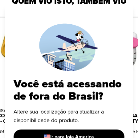
QUEM VIU ISTO, TAMBÉM VIU
Você está acessando
de fora do Brasil?
OISA
HELLO KITTY
Altere sua localização para atualizar a
O FUNKO POP! IT A
BONECO FUNKO POP! SA
disponibilidade do produto.
 - GEORGIE COM CHASE
SORVETES - HELLO KITT
99
ou 10x de R$ 15,00
R$ 149,99
ou 10x de 
Ir para loja America