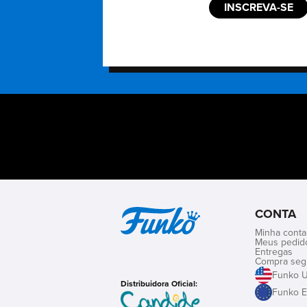
INSCREVA-SE
CONTA
Minha conta
Meus pedid
Entregas
Compra seg
Funko 
Distribuidora Oficial:
Funko E