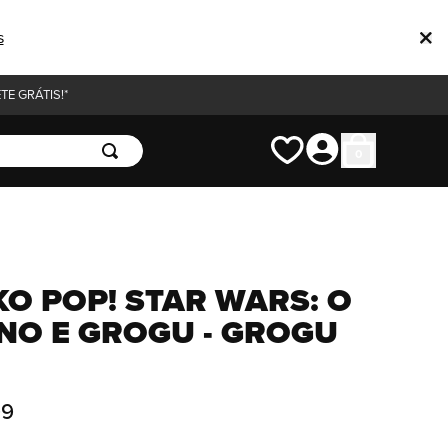
s
E GRÁTIS!*
0
O POP! STAR WARS: O
O E GROGU - GROGU
99