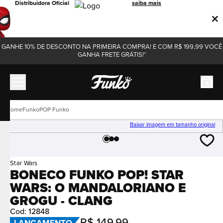
Distribuidora Oficial
saiba mais
GANHE 10% DE DESCONTO NA PRIMEIRA COMPRA! E COM R$ 199,99 VOCÊ
GANHA FRETE GRÁTIS!*
0
Funko
POP Funko
Baixar imagem em tamanho original
Star Wars
BONECO FUNKO POP! STAR
WARS: O MANDALORIANO E
GROGU - CLANG
Cod
:
12848
R$
149
,
99