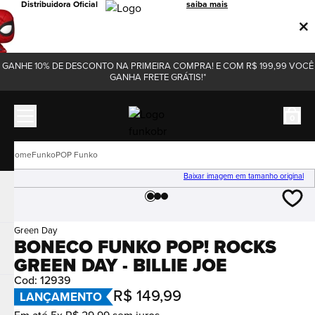
Distribuidora Oficial
saiba mais
GANHE 10% DE DESCONTO NA PRIMEIRA COMPRA! E COM R$ 199,99 VOCÊ
GANHA FRETE GRÁTIS!*
0
Funko
POP Funko
Baixar imagem em tamanho original
Green Day
BONECO FUNKO POP! ROCKS
GREEN DAY - BILLIE JOE
Cod
:
12939
R$
149
,
99
LANÇAMENTO