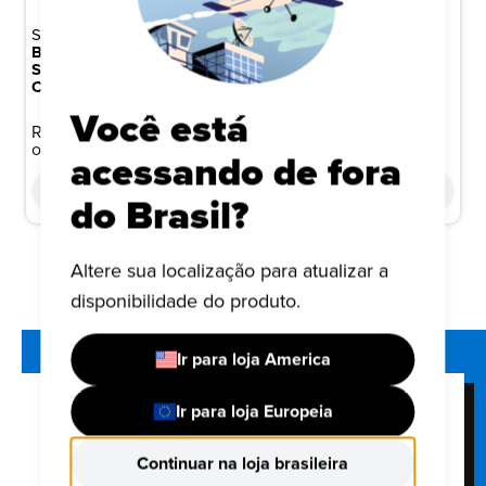
STAR WARS
HARRY POTTER
BONECO FUNKO POP!
BONECO FUNKO POP!
STAR WARS EPISÓDIO IV -
HARRY POTTER - ALVO
CHEWBACCA
DUMBLEDORE
Você está
R$ 149,99
R$ 199,99
ou 10x de R$ 15,00
ou 10x de R$ 20,00
acessando de fora
COMPRAR
COMPRAR
do Brasil?
Altere sua localização para atualizar a
disponibilidade do produto.
Ir para loja America
FUNKO'S NEWSLETTER
Ir para loja Europeia
Junte-se à nossa lista de e-mails e seja o primeiro a
Continuar na loja brasileira