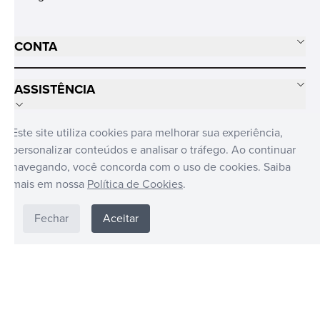
CONTA
ASSISTÊNCIA
Este site utiliza cookies para melhorar sua experiência,
SOBRE NÓS
personalizar conteúdos e analisar o tráfego. Ao continuar
navegando, você concorda com o uso de cookies. Saiba
MÍDIAS SOCIAIS
mais em nossa
Política de Cookies
.
Fechar
Aceitar
FUNKO © BRASIL DISTRIBUIDO POR CANDIDE © 2024. TODOS OS
DIREITOS RESERVADOS CANDIDE INDUSTRIA E COMERCIO LIMITADA -