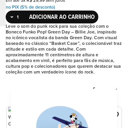
Em até
5
x
R$
29
,
99
sem juros
no PIX (5% de desconto)
ADICIONAR AO CARRINHO
Leve o som do punk rock para sua coleção com o
Boneco Funko Pop! Green Day – Billie Joe, inspirado
no icônico vocalista da banda Green Day. Com visual
baseado no clássico “Basket Case”, o colecionável traz
atitude e estilo em cada detalhe. Com
aproximadamente 11 centímetros de altura e
acabamento em vinil, é perfeito para fãs de música,
cultura pop e colecionadores que querem destacar sua
coleção com um verdadeiro ícone do rock.
QUEM VIU ISTO, TAMBÉM VIU