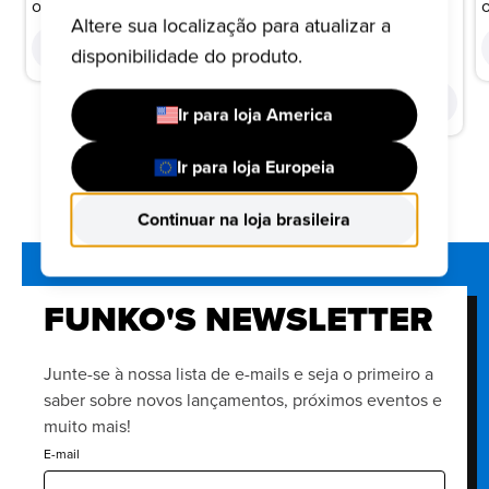
ou 10x de R$ 15,00
Altere sua localização para atualizar a
R$ 199,99
COMPRAR
disponibilidade do produto.
ou 10x de R$ 20,00
COMPRAR
Ir para loja America
Ir para loja Europeia
Continuar na loja brasileira
FUNKO'S NEWSLETTER
Junte-se à nossa lista de e-mails e seja o primeiro a
saber sobre novos lançamentos, próximos eventos e
muito mais!
E-mail