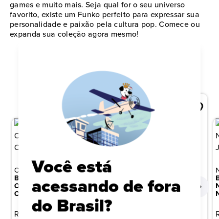
games e muito mais. Seja qual for o seu universo
favorito, existe um Funko perfeito para expressar sua
personalidade e paixão pela cultura pop. Comece ou
expanda sua coleção agora mesmo!
QUEM VIU ISTO, TAMBÉM VIU
Você está
ONE PIECE
BONECO FUNKO POP!
acessando de fora
ONE PIECE EGGHEAD -
CHOPPER
do Brasil?
ONE PIECE
BONECO FUNKO POP!
R$ 149,99
ONE PIECE - SABO