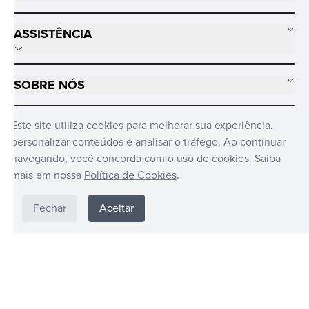
ASSISTÊNCIA
SOBRE NÓS
MÍDIAS SOCIAIS
Este site utiliza cookies para melhorar sua experiência,
personalizar conteúdos e analisar o tráfego. Ao continuar
navegando, você concorda com o uso de cookies. Saiba
mais em nossa
Política de Cookies
.
Fechar
Aceitar
FUNKO © BRASIL DISTRIBUIDO POR CANDIDE © 2024. TODOS OS
DIREITOS RESERVADOS CANDIDE INDUSTRIA E COMERCIO LIMITADA -