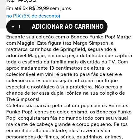
Em até
5
x
R$
29
,
99
sem juros
no PIX (5% de desconto)
ADICIONAR AO CARRINHO
Encante sua coleção com o Boneco Funko Pop! Marge
com Maggie! Esta figura traz Marge Simpson, a
matriarca carinhosa de Springfield, segurando a
adorável Maggie, em uma peça detalhada que captura
toda a essência da família mais divertida da TV. Com
aproximadamente 13 centímetros de altura, o
colecionável em vinil é perfeito para fãs da série e
colecionadores que desejam adicionar um toque
especial e nostálgico à sua prateleira. Não perca a
chance de ter essa dupla icônica na sua coleção de
The Simpsons!
Celebre sua paixão pela cultura pop com os Bonecos
Funko Pop! Ícones do colecionismo, os Bonecos Funko
Pop! conquistaram fãs no mundo todo com seu visual
marcante de cabeça grande e corpo pequeno. Feitos
em vinil de alta qualidade, eles trazem à vida
personagens de filmes, séries, quadrinhos, animes,