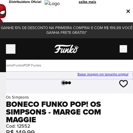
Distribuidora Oficial
saiba mais
GANHE 10% DE DESCONTO NA PRIMEIRA COMPRA! E COM R$ 199,99 VOCÊ
GANHA FRETE GRÁTIS!*
0
Funko
POP Funko
Baixar imagem em tamanho original
Os Simpsons
BONECO FUNKO POP! OS
SIMPSONS - MARGE COM
MAGGIE
Cod
:
12552
R$
149
,
99