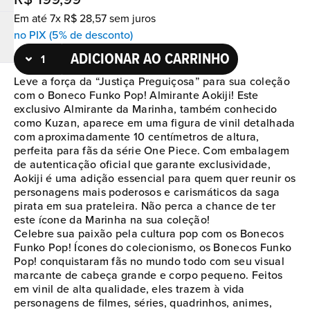
Em até
7
x
R$
28
,
57
sem juros
no PIX (5% de desconto)
ADICIONAR AO CARRINHO
Leve a força da “Justiça Preguiçosa” para sua coleção
com o Boneco Funko Pop! Almirante Aokiji! Este
exclusivo Almirante da Marinha, também conhecido
como Kuzan, aparece em uma figura de vinil detalhada
com aproximadamente 10 centímetros de altura,
perfeita para fãs da série One Piece. Com embalagem
de autenticação oficial que garante exclusividade,
Aokiji é uma adição essencial para quem quer reunir os
personagens mais poderosos e carismáticos da saga
pirata em sua prateleira. Não perca a chance de ter
este ícone da Marinha na sua coleção!
Celebre sua paixão pela cultura pop com os Bonecos
Funko Pop! Ícones do colecionismo, os Bonecos Funko
Pop! conquistaram fãs no mundo todo com seu visual
marcante de cabeça grande e corpo pequeno. Feitos
em vinil de alta qualidade, eles trazem à vida
personagens de filmes, séries, quadrinhos, animes,