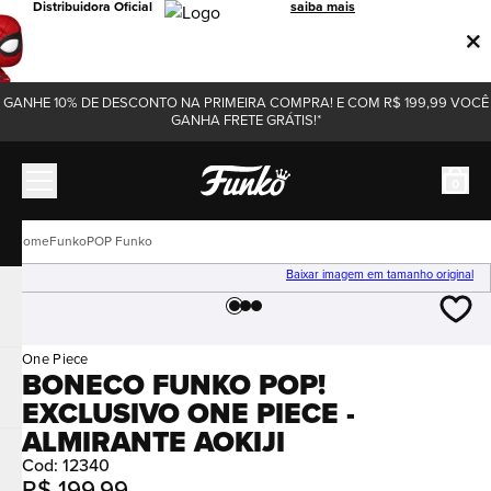
Distribuidora Oficial
saiba mais
GANHE 10% DE DESCONTO NA PRIMEIRA COMPRA! E COM R$ 199,99 VOCÊ
GANHA FRETE GRÁTIS!*
0
Funko
POP Funko
Baixar imagem em tamanho original
One Piece
BONECO FUNKO POP!
EXCLUSIVO ONE PIECE -
ALMIRANTE AOKIJI
Cod
:
12340
R$
199
,
99