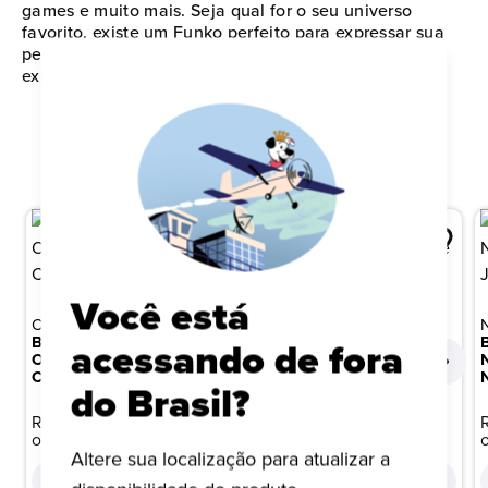
games e muito mais. Seja qual for o seu universo
favorito, existe um Funko perfeito para expressar sua
personalidade e paixão pela cultura pop. Comece ou
expanda sua coleção agora mesmo!
QUEM VIU ISTO, TAMBÉM VIU
Você está
ONE PIECE
HARRY POTTER
BONECO FUNKO POP!
BONECO FUNKO POP!
acessando de fora
ONE PIECE EGGHEAD -
HARRY POTTER 6 -
CHOPPER
HERMIONE OPPUGNO
do Brasil?
R$ 149,99
R$ 149,99
ou 10x de R$ 15,00
ou 10x de R$ 15,00
Altere sua localização para atualizar a
COMPRAR
COMPRAR