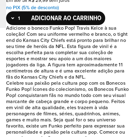
Em até
5
x
R$
29
,
99
sem juros
no PIX (5% de desconto)
ADICIONAR AO CARRINHO
Adicione o boneco Funko Pop! Travis Kelce à sua
coleção! Com seu uniforme vermelho e branco, o tight
end do Kansas City Chiefs está pronto para brilhar no
seu time de heróis da NFL. Esta figura de vinil é a
escolha perfeita para completar sua coleção de
esportes e mostrar seu apoio a um dos maiores
jogadores da liga. A figura tem aproximadamente 11
centímetros de altura e é uma excelente adição para
fãs do Kansas City Chiefs e da NFL.
Celebre sua paixão pela cultura pop com os Bonecos
Funko Pop! Ícones do colecionismo, os Bonecos Funko
Pop! conquistaram fãs no mundo todo com seu visual
marcante de cabeça grande e corpo pequeno. Feitos
em vinil de alta qualidade, eles trazem à vida
personagens de filmes, séries, quadrinhos, animes,
games e muito mais. Seja qual for o seu universo
favorito, existe um Funko perfeito para expressar sua
personalidade e paixão pela cultura pop. Comece ou