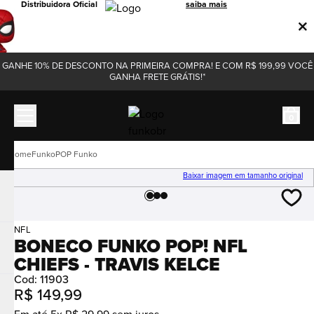
Distribuidora Oficial
saiba mais
GANHE 10% DE DESCONTO NA PRIMEIRA COMPRA! E COM R$ 199,99 VOCÊ
GANHA FRETE GRÁTIS!*
0
Funko
POP Funko
Baixar imagem em tamanho original
NFL
BONECO FUNKO POP! NFL
CHIEFS - TRAVIS KELCE
Cod
:
11903
R$
149
,
99