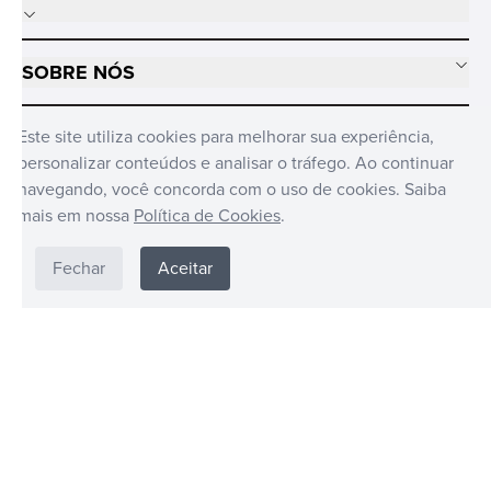
SOBRE NÓS
MÍDIAS SOCIAIS
Este site utiliza cookies para melhorar sua experiência,
personalizar conteúdos e analisar o tráfego. Ao continuar
navegando, você concorda com o uso de cookies. Saiba
mais em nossa
Política de Cookies
.
Fechar
Aceitar
FUNKO © BRASIL DISTRIBUIDO POR CANDIDE © 2024. TODOS OS
DIREITOS RESERVADOS CANDIDE INDUSTRIA E COMERCIO LIMITADA -
CNPJ: 62.434.436/0017-03