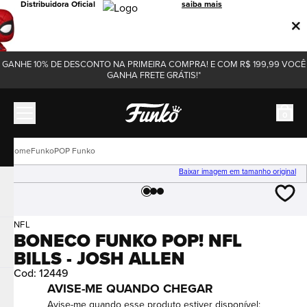
Distribuidora Oficial
saiba mais
GANHE 10% DE DESCONTO NA PRIMEIRA COMPRA! E COM R$ 199,99 VOCÊ
GANHA FRETE GRÁTIS!*
0
Funko
POP Funko
Baixar imagem em tamanho original
NFL
BONECO FUNKO POP! NFL
BILLS - JOSH ALLEN
Cod
:
12449
AVISE-ME QUANDO CHEGAR
Avise-me quando esse produto estiver disponível: