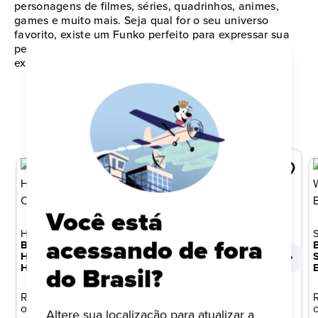
personagens de filmes, séries, quadrinhos, animes,
games e muito mais. Seja qual for o seu universo
favorito, existe um Funko perfeito para expressar sua
personalidade e paixão pela cultura pop. Comece ou
expanda sua coleção agora mesmo!
QUEM VIU ISTO, TAMBÉM VIU
Você está
HARRY POTTER
acessando de fora
MARVEL
BONECO FUNKO POP!
BONECO FUNKO POP!
HARRY POTTER 6 -
MARVEL QUARTETO
HERMIONE OPPUGNO
do Brasil?
FANTÁSTICO - SURFISTA
PRATEADA
R$ 149,99
R$ 149,99
ou 10x de R$ 15,00
Altere sua localização para atualizar a
ou 10x de R$ 15,00