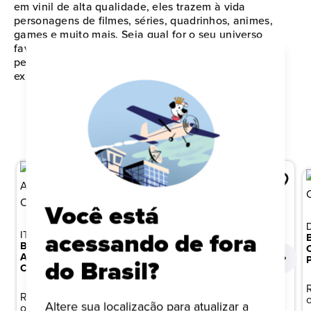
em vinil de alta qualidade, eles trazem à vida
personagens de filmes, séries, quadrinhos, animes,
games e muito mais. Seja qual for o seu universo
favorito, existe um Funko perfeito para expressar sua
personalidade e paixão pela cultura pop. Comece ou
expanda sua coleção agora mesmo!
QUEM VIU ISTO, TAMBÉM VIU
Você está
IT: A COISA
IT: A COISA
acessando de fora
BONECO FUNKO POP! IT
BONECO FUNKO POP! IT
A COISA - GEORGIE COM
A COISA - PENNYWISE
do Brasil?
CHASE
COM BARQUINHO
R$ 149,99
R$ 149,99
Altere sua localização para atualizar a
ou 10x de R$ 15,00
ou 10x de R$ 15,00