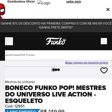
Distribuidora Oficial
saiba mais
GANHE 10% DE DESCONTO NA PRIMEIRA COMPRA! E COM R$ 199,99 VOCÊ
GANHA FRETE GRÁTIS!*
0
Funko
POP Funko
Baixar imagem em tamanho original
Mestres do Universo
BONECO FUNKO POP! MESTRES
DO UNIVERSO LIVE ACTION -
ESQUELETO
Cod
:
12951
R$
149
,
99