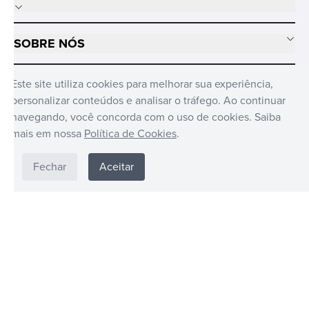
SOBRE NÓS
MÍDIAS SOCIAIS
Este site utiliza cookies para melhorar sua experiência,
personalizar conteúdos e analisar o tráfego. Ao continuar
navegando, você concorda com o uso de cookies. Saiba
mais em nossa
Política de Cookies
.
Fechar
Aceitar
FUNKO © BRASIL DISTRIBUIDO POR CANDIDE © 2024. TODOS OS
DIREITOS RESERVADOS CANDIDE INDUSTRIA E COMERCIO LIMITADA -
CNPJ: 62.434.436/0017-03